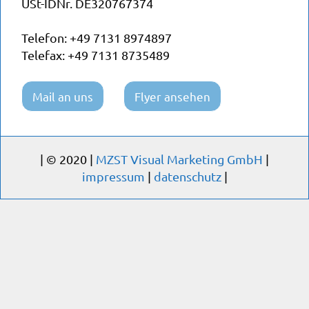
USt-IDNr. DE320767374
Telefon:
+49 7131 8974897
Telefax: +49 7131 8735489
Mail an uns
Flyer ansehen
| © 2020 |
MZST Visual Marketing GmbH
|
impressum
|
datenschutz
|